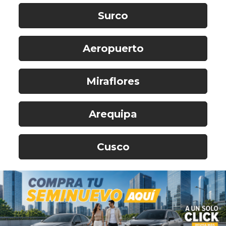
Surco
Aeropuerto
Miraflores
Arequipa
Cusco