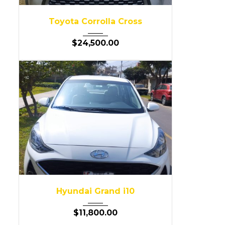
2023
Autom...
83,000
Toyota Corrolla Cross
$
24,500.00
2023
Autom...
53,000
Hyundai Grand i10
$
11,800.00