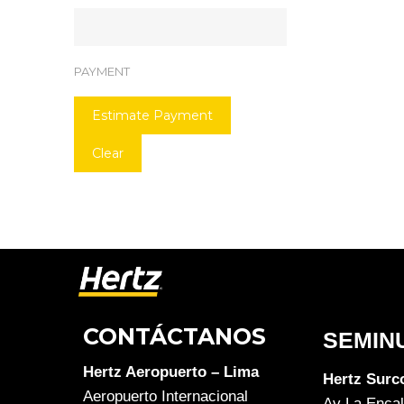
PAYMENT
Estimate Payment
Clear
CONTÁCTANOS
SEMIN
Hertz Aeropuerto – Lima
Hertz Surc
Aeropuerto Internacional
Av La Encal