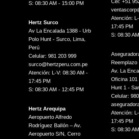
Cel: +51 95
S: 08:30 AM - 15:00 PM
ventascorp
Atención: L
Hertz Surco
17:45 PM
Av La Encalada 1388 - Urb
S: 08:30 AM
Polo Hunt - Surco, Lima,
Perú
Aseguradora
Celular: 981 203 999
Reemplazo
surco@hertzperu.com.pe
Av. La Enca
Atención: L-V: 08:30 AM -
Oficina 101 
17:45 PM
Hunt 1 - Sa
S: 08:30 AM - 12:45 PM
Celular: 98
asegurador
Hertz Arequipa
Atención: L
Aeropuerto Alfredo
17:45 PM
Rodríguez Ballón – Av.
S: 08:30 AM
Aeropuerto S/N, Cerro