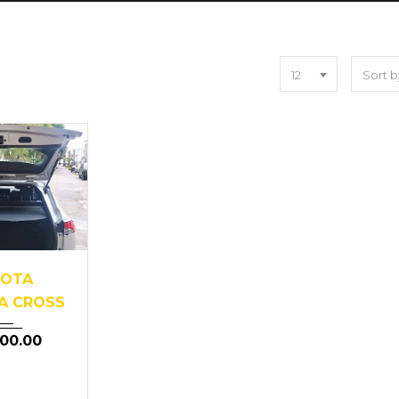
12
023
OTA
A CROSS
900.00