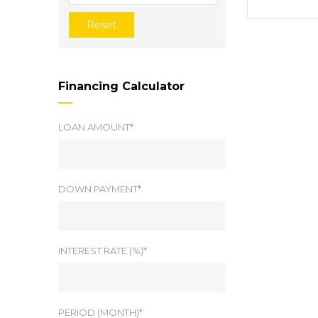
Reset
Financing Calculator
LOAN AMOUNT*
DOWN PAYMENT*
INTEREST RATE (%)*
PERIOD (MONTH)*