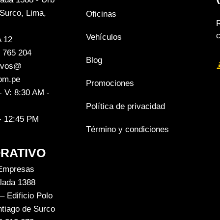
 Surco, Lima,
Oficinas
Vehículos
 12
0 765 204
Blog
evos@
om.pe
Promociones
- V: 8:30 AM -
Política de privacidad
- 12:45 PM
Término y condiciones
RATIVO
 Empresas
lada 1388
– Edificio Polo
ntiago de Surco