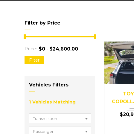
Filter by Price
Price:
-
$
0
$
24,600.00
Filter
Vehicles Filters
2
TOY
COROLL
1
Vehicles Matching
$
20,
Transmission
Passenger