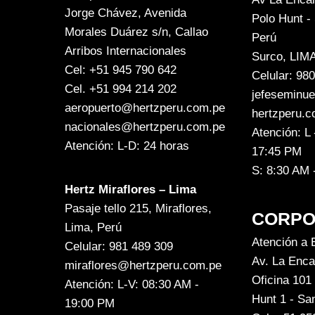
Jorge Chávez, Avenida
Polo Hunt -
Morales Duárez s/n, Callao
Perú
Arribos Internacionales
Surco, LIMA
Cel: +51 945 790 642
Celular: 98
Cel. +51 994 214 202
jefeseminu
aeropuerto@hertzperu.com.pe
hertzperu.c
nacionales@hertzperu.com.pe
Atención: L 
Atención: L-D: 24 horas
17:45 PM
S: 8:30 AM 
Hertz Miraflores – Lima
Pasaje tello 215, Miraflores,
CORPO
Lima, Perú
Atención a
Celular: 981 489 309
Av. La Enca
miraflores@hertzperu.com.pe
Oficina 101 
Atención: L-V: 08:30 AM -
Hunt 1 - Sa
19:00 PM