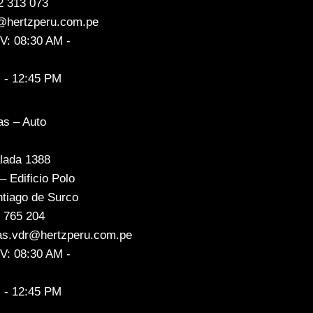
2 313 073
@hertzperu.com.pe
-V: 08:30 AM -
 - 12:45 PM
s – Auto
lada 1388
– Edificio Polo
ntiago de Surco
0 765 204
as.vdr@hertzperu.com.pe
-V: 08:30 AM -
 - 12:45 PM