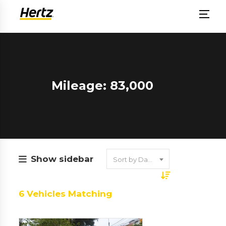
Mileage: 83,000
Show sidebar
Sort by Date
6
Vehicles Matching