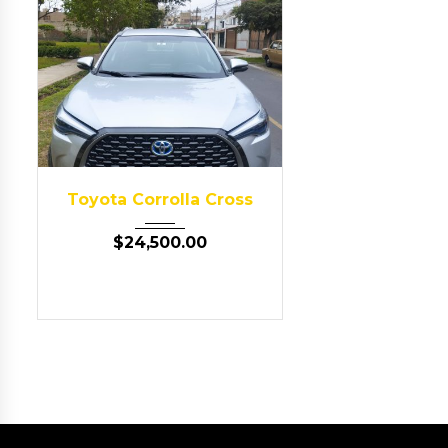
2023
Autom...
Toyota Corrolla Cross
83,000
$
24,500.00