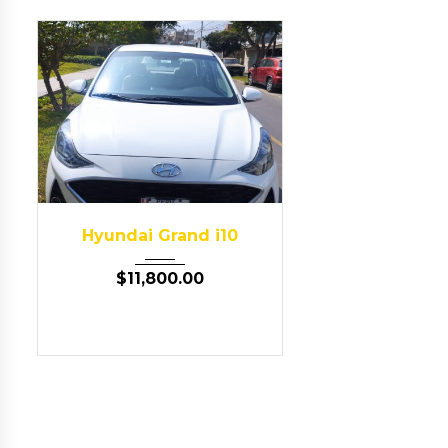
2023
Autom...
Hyundai Grand i10
53,000
$
11,800.00