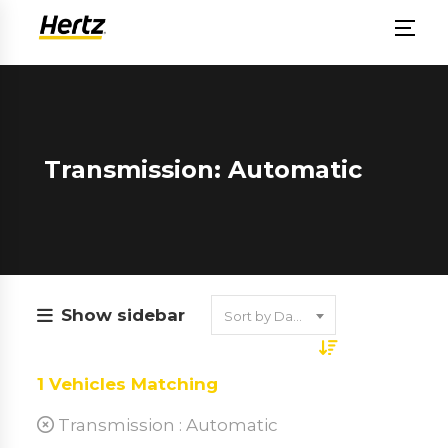
Transmission: Automatic
Show sidebar
Sort by Date
1
Vehicles Matching
Transmission :
Automatic